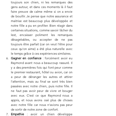
toujours son chien, ni les remarques des 
gens autour, et dans ces moments là il faut 
faire preuve de calme même si on a envie 
de bouillir. Je pense que notre assurance et 
maitrise est beaucoup plus développée et 
notre fille a pu en profiter. Bien réagir dans 
certaines situations, comme savoir lâcher du 
lest, encaisser poliment les remarques 
désagréables, ou accepter de ne pas 
toujours être parfait (car on veut l'être pour 
ceux qu'on aime) a été plus naturelle avec 
le temps grâce à ces expériences similaires.
Gagner en confiance 
: forcément avoir eu 
Raymond avant nous a beaucoup rassuré. Il 
y a des premières fois qui font peur comme 
le premier restaurant, hôtel ou avion, car on 
a peur de déranger les autres et attirer 
l'attention, mais au final se sont très bien 
passées avec notre chien, puis notre fille. Il 
ne faut pas avoir peur de vivre et bouger 
avec eux. C'est ce que Raymond nous a 
appris, et nous avons osé plus de choses 
avec notre fille car nous n'avions pas peur 
de sortir de notre zone de confort. 
Empathie
 : avoir un chien développe 