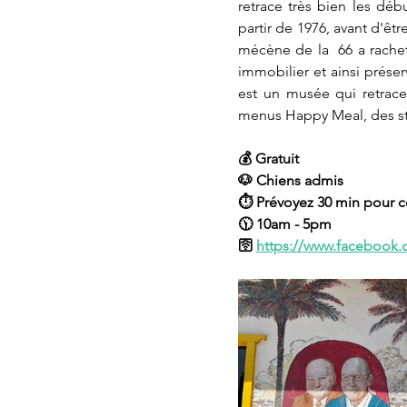
retrace très bien les déb
partir de 1976, avant d'êt
mécène de la  66 a rachet
immobilier et ainsi prése
est un musée qui retrace
menus Happy Meal, des sta
💰 Gratuit 
🐶 Chiens admis
⏱️ Prévoyez 30 min pour ce
🕦 10am - 5pm
🛜 
https://www.facebook