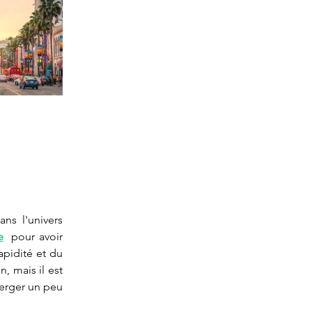
ns l'univers 
e
  pour avoir 
pidité et du 
, mais il est 
erger un peu 