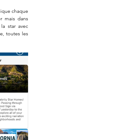
ndique chaque 
er mais dans 
a star avec 
, toutes les 