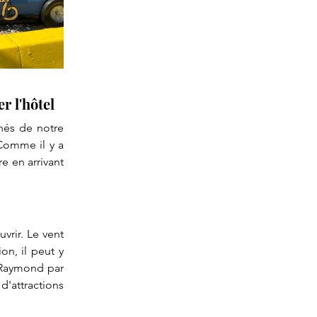
r l'hôtel
La jetée de Santa Monica et Venice Beach étaient nos points de visites les plus éloignés de notre 
Comme il y a 
 en arrivant 
ir. Le vent 
n, il peut y 
Raymond par 
'attractions 
 