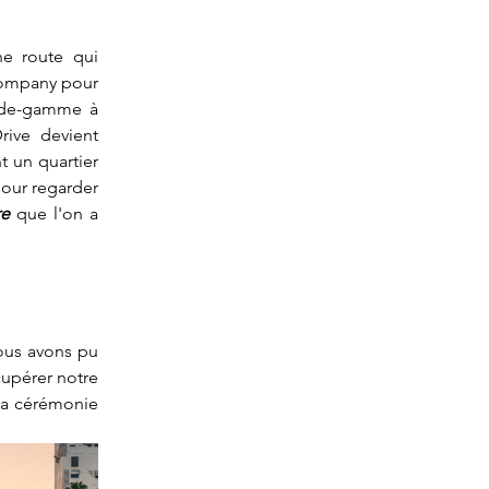
e route qui 
Company pour 
-de-gamme à 
ive devient 
 un quartier 
our regarder 
re
 que l'on a 
nous avons pu 
upérer notre 
la cérémonie 