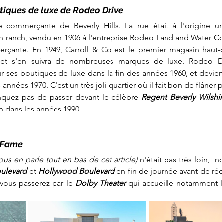
utiques de luxe de Rodeo Drive
 commerçante de Beverly Hills. La rue était à l'origine un
un ranch, vendu en 1906 à l'entreprise Rodeo Land and Water 
rçante. En 1949, Carroll & Co est le premier magasin haut
 et s'en suivra de nombreuses marques de luxe. Rodeo Dr
es boutiques de luxe dans la fin des années 1960, et devient
nées 1970. C'est un très joli quartier où il fait bon de flâner p
anquez pas de passer devant le célèbre 
Regent Beverly Wilshi
n dans les années 1990.
 Fame
ous en parle tout en bas de cet article)
 n'était pas très loin,  
ulevard
 et 
Hollywood Boulevard
 en fin de journée avant de réc
vous passerez par le 
Dolby Theater
 qui accueille notamment 