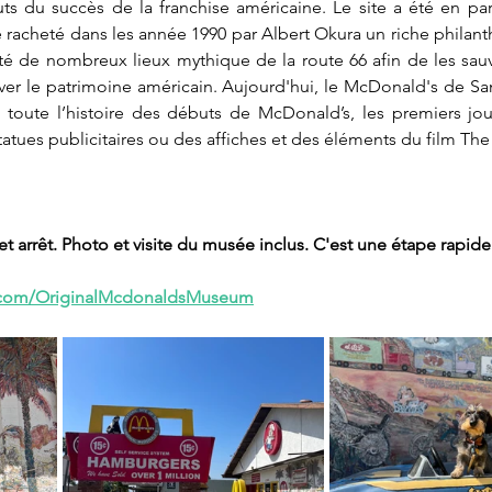
uts du succès de la franchise américaine. Le site a été en par
re racheté dans les année 1990 par Albert Okura un riche philant
é de nombreux lieux mythique de la route 66 afin de les sauv
rver le patrimoine américain. Aujourd'hui, le McDonald's de Sa
 toute l’histoire des débuts de McDonald’s, les premiers jou
tues publicitaires ou des affiches et des éléments du film Th
t arrêt. Photo et visite du musée inclus. C'est une étape rapide
.com/OriginalMcdonaldsMuseum