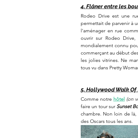
4. Flâner entre les bo
Rodeo Drive est une rue
permettait de parvenir à 
l'aménager en rue comme
ouvrir sur Rodeo Drive,
mondialement connu pour s
commerçant au début des an
les jolies vitrines. Ne m
tous vu dans Pretty Woma
5. Hollywood Walk Of
Comme notre 
hôtel
(on v
faire un tour sur 
Sunset Bo
chambre. Non loin de là, 
des Oscars tous les ans. 