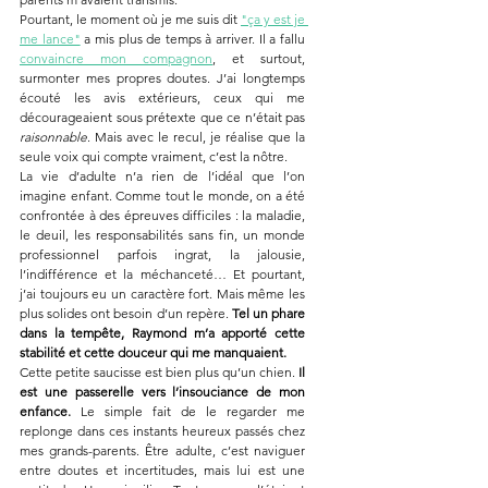
Pourtant, le moment où je me suis dit 
"ça y est je 
me lance"
 a mis plus de temps à arriver. Il a fallu 
convaincre mon compagnon
, et surtout, 
surmonter mes propres doutes. J’ai longtemps 
écouté les avis extérieurs, ceux qui me 
décourageaient sous prétexte que ce n’était pas 
raisonnable
. Mais avec le recul, je réalise que la 
seule voix qui compte vraiment, c’est la nôtre.
La vie d’adulte n’a rien de l’idéal que l’on 
imagine enfant. Comme tout le monde, on a été 
confrontée à des épreuves difficiles : la maladie, 
le deuil, les responsabilités sans fin, un monde 
professionnel parfois ingrat, la jalousie, 
l’indifférence et la méchanceté… Et pourtant, 
j’ai toujours eu un caractère fort. Mais même les 
plus solides ont besoin d’un repère. 
Tel un phare 
dans la tempête, Raymond m’a apporté cette 
stabilité et cette douceur qui me manquaient.
Cette petite saucisse est bien plus qu’un chien. 
Il 
est une passerelle vers l’insouciance de mon 
enfance.
 Le simple fait de le regarder me 
replonge dans ces instants heureux passés chez 
mes grands-parents. Être adulte, c’est naviguer 
entre doutes et incertitudes, mais lui est une 