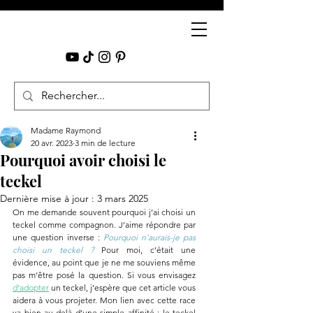
Madame Raymond
20 avr. 2023
3 min de lecture
Pourquoi avoir choisi le
teckel
Dernière mise à jour :
3 mars 2025
On me demande souvent pourquoi j’ai choisi un 
teckel comme compagnon. J’aime répondre par 
une question inverse : 
Pourquoi n’aurais-je pas 
choisi un teckel ? 
Pour moi, c’était une 
évidence, au point que je ne me souviens même 
pas m’être posé la question. Si vous envisagez 
d’adopter
 un teckel, j’espère que cet article vous 
aidera à vous projeter. Mon lien avec cette race 
va bien au-delà d’une simple affinité : le teckel 