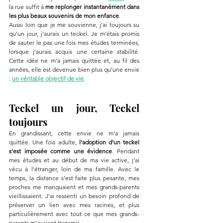
la rue suffit à 
me replonger instantanément dans 
les plus beaux souvenirs de mon enfance
.
Aussi loin que je me souvienne, j’ai toujours su 
qu’un jour, j’aurais un teckel. Je m’étais promis 
de sauter le pas une fois mes études terminées, 
lorsque j’aurais acquis une certaine stabilité. 
Cette idée ne m’a jamais quittée et, au fil des 
années, elle est devenue bien plus qu’une envie 
: 
un véritable objectif de vie
.
Teckel un jour, Teckel 
toujours
En grandissant, cette envie ne m’a jamais 
quittée. Une fois adulte, 
l’adoption d’un teckel 
s’est imposée comme une évidence
. Pendant 
mes études et au début de ma vie active, j’ai 
vécu à l’étranger, loin de ma famille. Avec le 
temps, la distance s’est faite plus pesante, mes 
proches me manquaient et mes grands-parents 
vieillissaient. J’ai ressenti un besoin profond de 
préserver un lien avec mes racines, et plus 
particulièrement avec tout ce que mes grands-
parents m’avaient transmis.